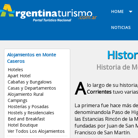
HOME
NOTICIAS
Histo
Alojamientos en Monte
Caseros
Historia de M
Hoteles
Apart Hotel
A
Cabañas y Bungalows
lo largo de su historia
Casas y Departamentos
Corrientes
tuvo varias
Alojamiento Rural
Campings
La primera fue hace más de
Hosterías y Posadas
denominandola Paso de Hig
Hostels y Residenciales
las Estancias Rincón de la 
Bed and Breakfast
Hotel Boutique
fundadas por Juan de San M
Ver Todos Los Alojamientos
Francisco de San Martín.