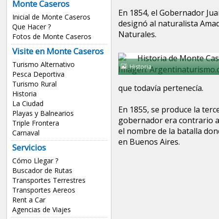
Monte Caseros
En 1854, el Gobernador Jua
Inicial de Monte Caseros
designó al naturalista Ama
Que Hacer ?
Naturales.
Fotos de Monte Caseros
Visite en Monte Caseros
Turismo Alternativo
Historia
Pesca Deportiva
Turismo Rural
que todavía pertenecía.
Historia
La Ciudad
En 1855, se produce la ter
Playas y Balnearios
gobernador era contrario a 
Triple Frontera
el nombre de la batalla don
Carnaval
en Buenos Aires.
Servicios
Cómo Llegar ?
Buscador de Rutas
Transportes Terrestres
Transportes Aereos
Rent a Car
Agencias de Viajes