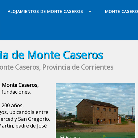
ALOJAMIENTOS DE MONTE CASEROS
MONTE CASER
ria de Monte Caseros
onte Caseros, Provincia de Corrientes
,
Monte Caseros,
 fundaciones.
 200 años,
os, ubicandola entre
Merced y San Gregorio,
artín, padre de José
Historia