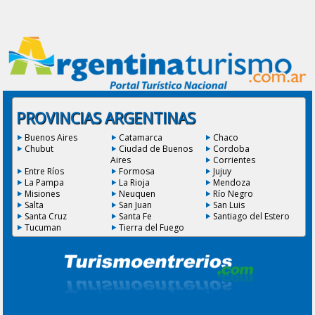
PROVINCIAS ARGENTINAS
Buenos Aires
Catamarca
Chaco
Chubut
Ciudad de Buenos
Cordoba
Aires
Corrientes
Entre Ríos
Formosa
Jujuy
La Pampa
La Rioja
Mendoza
Misiones
Neuquen
Río Negro
Salta
San Juan
San Luis
Santa Cruz
Santa Fe
Santiago del Estero
Tucuman
Tierra del Fuego