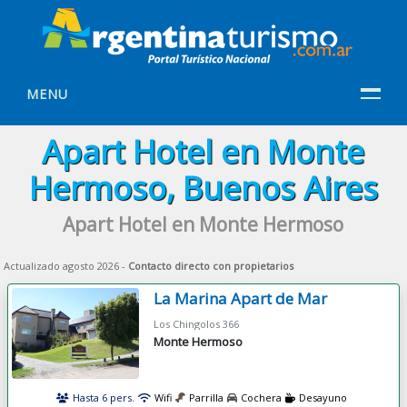
MENU
Apart Hotel en Monte
Hermoso, Buenos Aires
Apart Hotel en Monte Hermoso
Actualizado agosto 2026 -
Contacto directo con propietarios
La Marina Apart de Mar
Los Chingolos 366
Monte Hermoso
Hasta 6 pers.
Wifi
Parrilla
Cochera
Desayuno