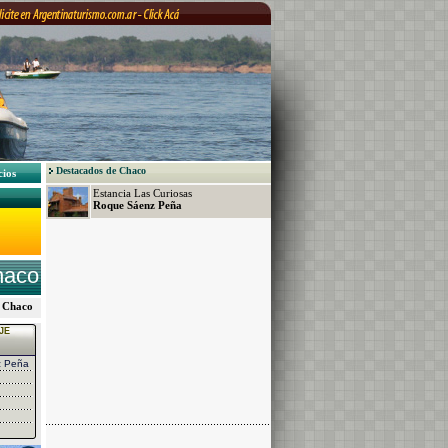
Destacados de Chaco
cios
Estancia Las Curiosas
Roque Sáenz Peña
haco
a, Chaco
JE
z Peña