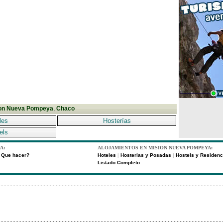
on Nueva Pompeya
,
Chaco
les
Hosterías
els
A:
ALOJAMIENTOS EN MISION NUEVA POMPEYA:
Que hacer?
Hoteles
Hosterías y Posadas
Hostels y Residenc
|
|
Listado Completo