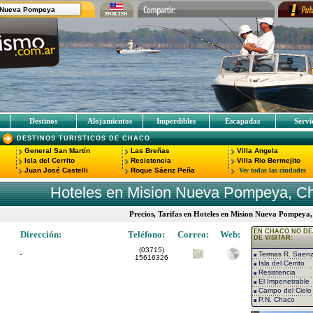
 Nueva Pompeya
Destinos
Alojamientos
Imperdibles
Escapadas
Servi
DESTINOS TURISTICOS DE CHACO
General San Martín
Las Breñas
Villa Angela
Isla del Cerrito
Resistencia
Villa Rio Bermejito
Juan José Castelli
Roque Sáenz Peña
Ver todas las ciudades
Hoteles en Mision Nueva Pompeya, C
Precios, Tarifas en Hoteles en Mision Nueva Pompey
EN CHACO NO DE
Dirección:
Teléfono:
Correo:
Web:
DE VISITAR:
(03715)
-
Termas R. Saen
15616326
Isla del Cerrito
Resistencia
El Impenetrable
Campo del Cielo
P.N. Chaco