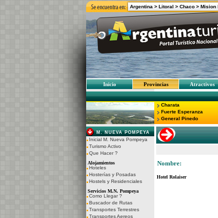
Argentina >
Litoral
>
Chaco
>
Mision
Inicio
Provincias
Atractivos
Charata
Fuerte Esperanza
General Pinedo
M. NUEVA POMPEYA
Inicial M. Nueva Pompeya
Turismo Activo
Que Hacer ?
Nombre:
Alojamientos
Hoteles
Hosterías y Posadas
Hotel Rolaiser
Hostels y Residenciales
Servicios M.N. Pompeya
Como Llegar ?
Buscador de Rutas
Transportes Terrestres
Transportes Aereos