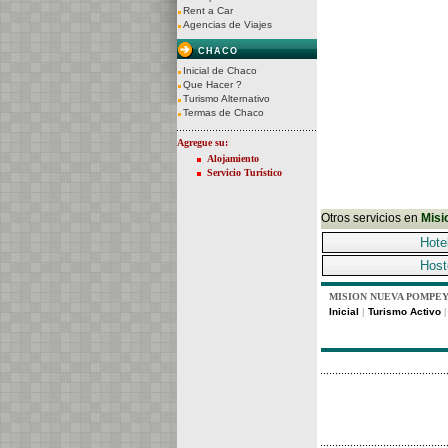
Rent a Car
Agencias de Viajes
CHACO
Inicial de Chaco
Que Hacer ?
Turismo Alternativo
Termas de Chaco
Agregue su:
Alojamiento
Servicio Turístico
Otros servicios en
Misi
Hote
Host
MISION NUEVA POMPEY
Inicial
Turismo Activo
|
|