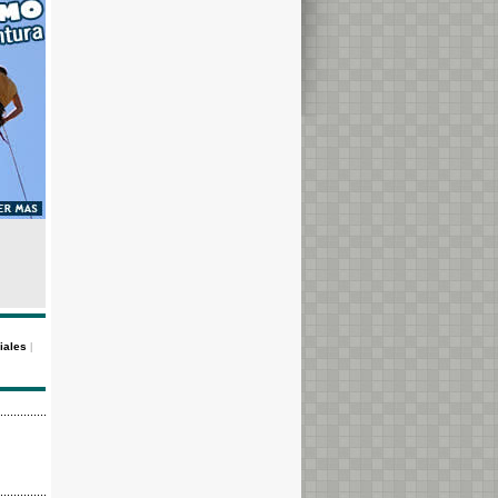
iales
|