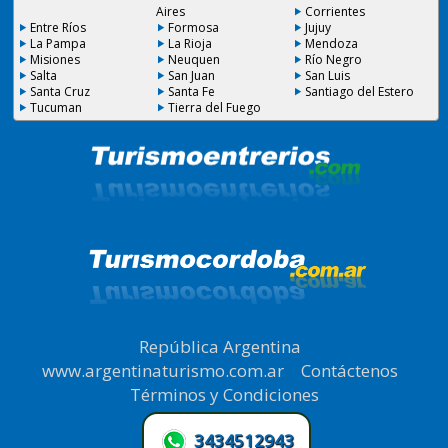
Aires
Corrientes
Entre Ríos
Formosa
Jujuy
La Pampa
La Rioja
Mendoza
Misiones
Neuquen
Río Negro
Salta
San Juan
San Luis
Santa Cruz
Santa Fe
Santiago del Estero
Tucuman
Tierra del Fuego
República Argentina
|
www.argentinaturismo.com.ar
|
Contáctenos
|
Términos y Condiciones
.
3434512943