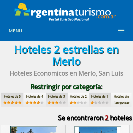
MENU
Hoteles
2 estrellas
en
Merlo
Hoteles Economicos
en Merlo, San Luis
Restringir por categoría:
Hoteles de 5
Hoteles de 4
Hoteles de 3
Hoteles de 2
Hoteles de 1
Hoteles sin
Categorizar
Se encontraron
2
hoteles