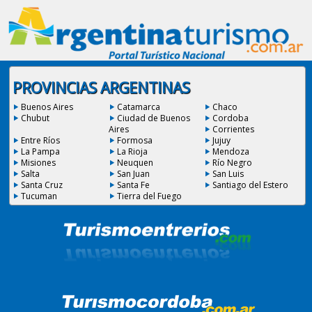
PROVINCIAS ARGENTINAS
Buenos Aires
Catamarca
Chaco
Chubut
Ciudad de Buenos
Cordoba
Aires
Corrientes
Entre Ríos
Formosa
Jujuy
La Pampa
La Rioja
Mendoza
Misiones
Neuquen
Río Negro
Salta
San Juan
San Luis
Santa Cruz
Santa Fe
Santiago del Estero
Tucuman
Tierra del Fuego