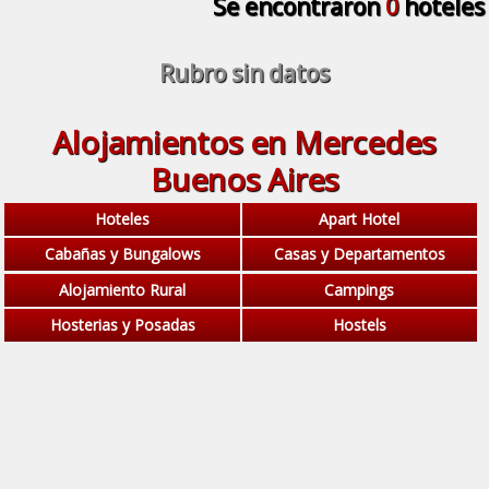
Se encontraron
0
hoteles
Rubro sin datos
Alojamientos en Mercedes
Buenos Aires
Hoteles
Apart Hotel
Cabañas y Bungalows
Casas y Departamentos
Alojamiento Rural
Campings
Hosterias y Posadas
Hostels