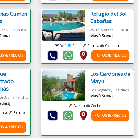
ñas Cumen
Refugio del Sol
a
Cabañas
Salto Chico 74 - Villa Icho Cruz
Av. La Moras 402, Esquina Los Talas - Mayu Sumaj
Sumaj
Mayú Sumaj
Wifi
Pileta
Parrilla
Cochera
OS & PRECIOS
FOTOS & PRECIOS
ue
Los Cardones de
ntado
Mayu
ñas
Los Nogales y Los Pinos - Mayu Sumaj
Mayú Sumaj
Caaguazú 330 - Villa Icho Cruz
Sumaj
Parrilla
Cochera
Pileta
Parrilla
FOTOS & PRECIOS
OS & PRECIOS