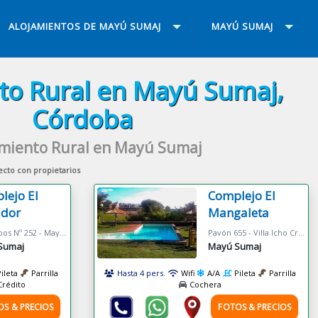
ALOJAMIENTOS DE MAYÚ SUMAJ
MAYÚ SUMAJ
to Rural en Mayú Sumaj,
Córdoba
amiento Rural en Mayú Sumaj
ecto con propietarios
lejo El
Complejo El
ador
Mangaleta
Los Ceibos Nº 252 - Mayu Sumaj
Pavón 655 - Villa Icho Cruz
Sumaj
Mayú Sumaj
Pileta
Parrilla
Hasta 4 pers.
Wifi
A/A
Pileta
Parrilla
Crédito
Cochera
OS & PRECIOS
FOTOS & PRECIOS