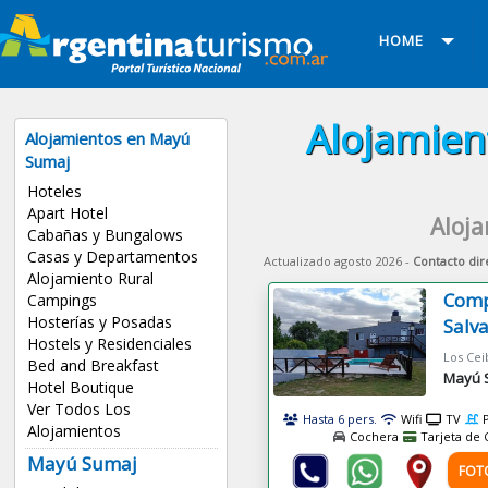
HOME
Alojamien
Alojamientos en Mayú
Sumaj
Hoteles
Apart Hotel
Aloj
Cabañas y Bungalows
Casas y Departamentos
Actualizado agosto 2026 -
Contacto dir
Alojamiento Rural
Comp
Campings
Hosterías y Posadas
Salv
Hostels y Residenciales
Bed and Breakfast
Mayú 
Hotel Boutique
Ver Todos Los
Hasta 6 pers.
Wifi
TV
Alojamientos
Cochera
Tarjeta de 
Mayú Sumaj
FOT