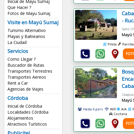
Inicial de Mayu Sumaj
Que Hacer ?
Caba
Fotos de Mayu Sumaj
- Ruc
Visite en Mayú Sumaj
Turismo Alternativo
Mayú 
Playas y Balnearios
La Ciudad
Pileta
Parrilla
Servicios
FOT
Como Llegar ?
Buscador de Rutas
Bosq
Transportes Terrestres
Transportes Aereos
Enca
Rent a Car
Caba
Agencias de Viajes
Córdoba
Mayú 
Inicial de Córdoba
Hasta 6 pers.
Wifi
A/A
Localidades Córdoba
Cochera
Alojamientos
FOT
Atractivos Turísticos
Publicite!