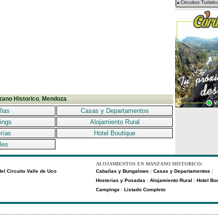
Circuitos Turistic
ano Historico
,
Mendoza
ñas
Casas y Departamentos
ings
Alojamiento Rural
rías
Hotel Boutique
les
ALOJAMIENTOS EN MANZANO HISTORICO:
el Circuito Valle de Uco
Cabañas y Bungalows
Casas y Departamentos
|
|
Hosterias y Posadas
Alojamiento Rural
Hotel Bo
|
|
Campings
Listado Completo
|