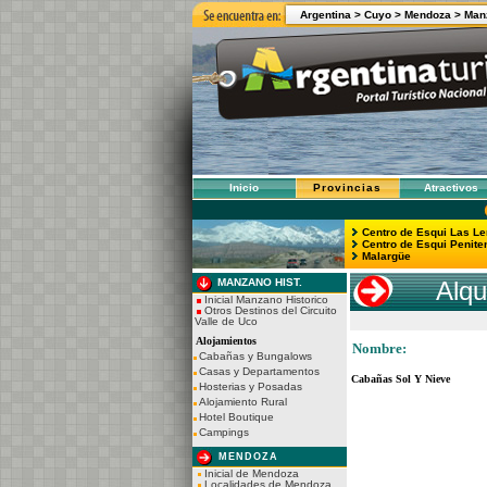
Argentina >
Cuyo >
Mendoza
>
Man
Inicio
Provincias
Atractivos
Centro de Esqui Las L
Centro de Esqui Penite
Malargüe
MANZANO HIST.
Alqu
Inicial Manzano Historico
Otros Destinos del Circuito
Valle de Uco
Alojamientos
Nombre:
Cabañas y Bungalows
Casas y Departamentos
Cabañas Sol Y Nieve
Hosterias y Posadas
Alojamiento Rural
Hotel Boutique
Campings
MENDOZA
Inicial de Mendoza
Localidades de Mendoza