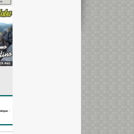
os
utique
|