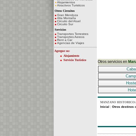
Alojamientos
Atractivos Turisticos
Otros Circuitos
Gran Mendoza
Alta Montaña
Circuito del Atuel
Circuito Sur
Servicios
Transportes Terrestres
Transportes Aereos
Rent a Car
Agencias de Viajes
Agregue su:
Alojamiento
Servicio Turístico
Otros servicios en
Manz
Caba
Camp
Hoste
Hote
MANZANO HISTORICO:
Inicial
Otros destinos d
|