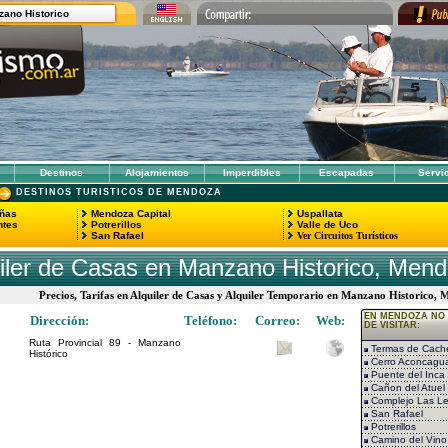
zano Historico
Destinos
Alojamientos
Imperdibles
Escapadas
Servi
DESTINOS TURISTICOS DE MENDOZA
eñas
Mendoza Capital
Uspallata
ntes
Potrerillos
Valle de Uco
San Rafael
Ver Circuitos Turísticos
iler de Casas en Manzano Historico, Men
Precios, Tarifas en Alquiler de Casas y Alquiler Temporario en Manzano Historico
EN MENDOZA NO 
Dirección:
Teléfono:
Correo:
Web:
DE VISITAR:
Ruta Provincial 89 - Manzano
Termas de Cach
Histórico
Cerro Aconcagu
Puente del Inca
Cañon del Atuel
Complejo Las L
San Rafael
Potrerillos
Camino del Vino