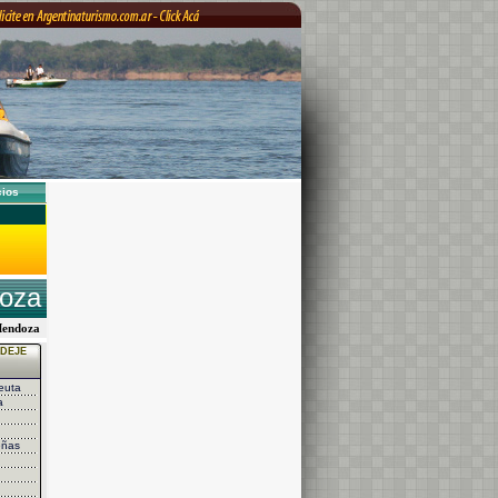
cios
doza
, Mendoza
DEJE
euta
a
eñas