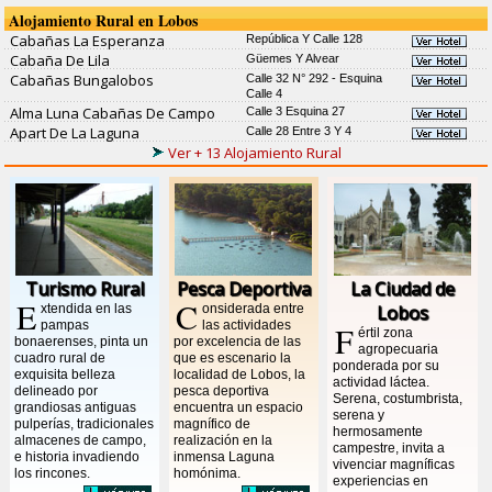
Alojamiento Rural en Lobos
Cabañas La Esperanza
República Y Calle 128
Cabaña De Lila
Güemes Y Alvear
Cabañas Bungalobos
Calle 32 N° 292 - Esquina
Calle 4
Alma Luna Cabañas De Campo
Calle 3 Esquina 27
Apart De La Laguna
Calle 28 Entre 3 Y 4
Ver + 13 Alojamiento Rural
Turismo Rural
Pesca Deportiva
La Ciudad de
E
C
xtendida en las
onsiderada entre
Lobos
pampas
las actividades
F
értil zona
bonaerenses, pinta un
por excelencia de las
agropecuaria
cuadro rural de
que es escenario la
ponderada por su
exquisita belleza
localidad de Lobos, la
actividad láctea.
delineado por
pesca deportiva
Serena, costumbrista,
grandiosas antiguas
encuentra un espacio
serena y
pulperías, tradicionales
magnífico de
hermosamente
almacenes de campo,
realización en la
campestre, invita a
e historia invadiendo
inmensa Laguna
vivenciar magníficas
los rincones.
homónima.
experiencias en