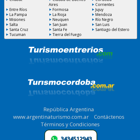
Aires
Corrientes
Entre Ríos
Formosa
Jujuy
La Pampa
La Rioja
Mendoza
Misiones
Neuquen
Río Negro
Salta
San Juan
San Luis
Santa Cruz
Santa Fe
Santiago del Estero
Tucuman
Tierra del Fuego
República Argentina
|
www.argentinaturismo.com.ar
|
Contáctenos
|
Términos y Condiciones
.
3434512943