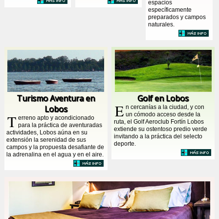
espacios
específicamente
preparados y campos
naturales.
Turismo Aventura en
Golf en Lobos
E
Lobos
n cercanías a la ciudad, y con
un cómodo acceso desde la
T
erreno apto y acondicionado
ruta, el Golf Aeroclub Fortín Lobos
para la práctica de aventuradas
extiende su ostentoso predio verde
actividades, Lobos aúna en su
invitando a la práctica del selecto
extensión la serenidad de sus
deporte.
campos y la propuesta desafiante de
la adrenalina en el agua y en el aire.