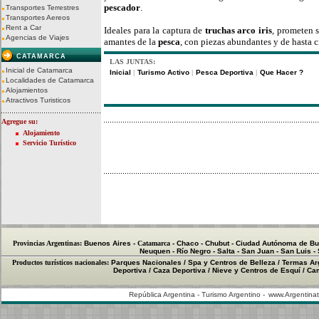
pescador
.
Transportes Terrestres
Transportes Aereos
Rent a Car
Ideales para la captura de
truchas arco iris
, prometen s
Agencias de Viajes
amantes de la
pesca
, con piezas abundantes y de hasta 
CATAMARCA
LAS JUNTAS:
Inicial de Catamarca
Inicial
Turismo Activo
Pesca Deportiva
Que Hacer ?
|
|
|
Localidades de Catamarca
Alojamientos
Atractivos Turisticos
Agregue su:
Alojamiento
Servicio Turístico
Provincias Argentinas:
Buenos Aires
-
Catamarca
-
Chaco
-
Chubut
-
Ciudad Autónoma de Bu
Neuquen
-
Río Negro
-
Salta
-
San Juan
-
San Luis
-
Productos turísticos nacionales:
Parques Nacionales
/
Spa y Centros de Belleza
/
Termas Ar
Deportiva
/
Caza Deportiva
/
Nieve y Centros de Esquí
/
Cam
República Argentina - Turismo Argentino -
www.Argentinat