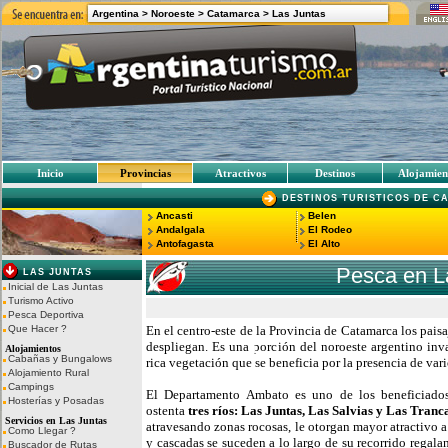
Argentina >
Noroeste >
Catamarca
>
Las Juntas
Inicio
Provincias
Atractivos
Destinos
Alojamien
DESTINOS TURISTICOS DE C
Ancasti
Belen
Andalgala
El Rodeo
Antofagasta
El Alto
Pesca en L
LAS JUNTAS
Inicial de Las Juntas
Turismo Activo
Pesca Deportiva
Que Hacer ?
En el centro-este de la Provincia de Catamarca los pais
despliegan. Es una porción del noroeste argentino inv
Alojamientos
Cabañas y Bungalows
rica vegetación que se beneficia por la presencia de var
Alojamiento Rural
Campings
El Departamento Ambato es uno de los beneficiados 
Hosterías y Posadas
ostenta
tres ríos: Las Juntas, Las Salvias y Las Tranc
Servicios en Las Juntas
atravesando zonas rocosas, le otorgan mayor atractivo a
Como Llegar ?
y cascadas se suceden a lo largo de su recorrido regala
Buscador de Rutas