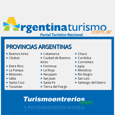
PROVINCIAS ARGENTINAS
Buenos Aires
Catamarca
Chaco
Chubut
Ciudad de Buenos
Cordoba
Aires
Corrientes
Entre Ríos
Formosa
Jujuy
La Pampa
La Rioja
Mendoza
Misiones
Neuquen
Río Negro
Salta
San Juan
San Luis
Santa Cruz
Santa Fe
Santiago del Estero
Tucuman
Tierra del Fuego