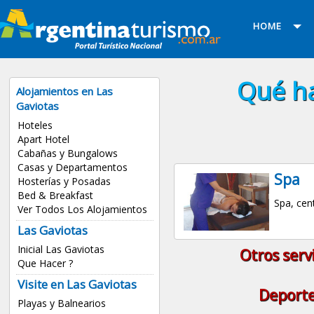
HOME
Qué ha
Alojamientos en Las
Gaviotas
Hoteles
Apart Hotel
Cabañas y Bungalows
Casas y Departamentos
Spa
Hosterías y Posadas
Bed & Breakfast
Spa, cent
Ver Todos Los Alojamientos
Las Gaviotas
Inicial Las Gaviotas
Otros serv
Que Hacer ?
Visite en Las Gaviotas
Deport
Playas y Balnearios