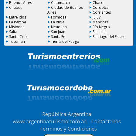
Buenos Aires
Catamarca
Chaco
Chubut
Ciudad de Buenos
Cordoba
Aires
Corrientes
Entre Ríos
Formosa
Jujuy
La Pampa
La Rioja
Mendoza
Misiones
Neuquen
Río Negro
Salta
San Juan
San Luis
Santa Cruz
Santa Fe
Santiago del Estero
Tucuman
Tierra del Fuego
República Argentina
|
www.argentinaturismo.com.ar
|
Contáctenos
|
Términos y Condiciones
.