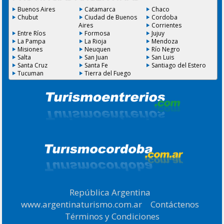
Buenos Aires
Catamarca
Chaco
Chubut
Ciudad de Buenos
Cordoba
Aires
Corrientes
Entre Ríos
Formosa
Jujuy
La Pampa
La Rioja
Mendoza
Misiones
Neuquen
Río Negro
Salta
San Juan
San Luis
Santa Cruz
Santa Fe
Santiago del Estero
Tucuman
Tierra del Fuego
República Argentina
|
www.argentinaturismo.com.ar
|
Contáctenos
|
Términos y Condiciones
.