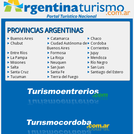
PROVINCIAS ARGENTINAS
Buenos Aires
Catamarca
Chaco
Chubut
Ciudad Autónoma de
Cordoba
Buenos Aires
Corrientes
Entre Ríos
Formosa
Jujuy
La Pampa
La Rioja
Mendoza
Misiones
Neuquen
Río Negro
Salta
San Juan
San Luis
Santa Cruz
Santa Fe
Santiago del Estero
Tucuman
Tierra del Fuego