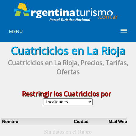
MENU
Cuatriciclos en La Rioja
Cuatriciclos en La Rioja, Precios, Tarifas,
Ofertas
Restringir los
Cuatriciclos
por
Nombre
Ciudad
Mail
Web
Sin datos en el Rubro