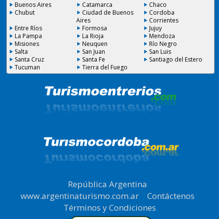
Buenos Aires
Catamarca
Chaco
Chubut
Ciudad de Buenos
Cordoba
Aires
Corrientes
Entre Ríos
Formosa
Jujuy
La Pampa
La Rioja
Mendoza
Misiones
Neuquen
Río Negro
Salta
San Juan
San Luis
Santa Cruz
Santa Fe
Santiago del Estero
Tucuman
Tierra del Fuego
República Argentina
|
www.argentinaturismo.com.ar
|
Contáctenos
|
Términos y Condiciones
.