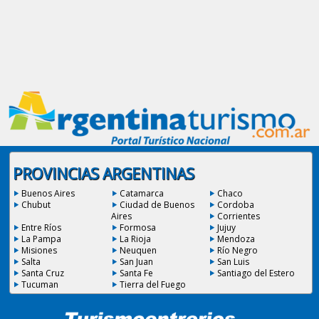
PROVINCIAS ARGENTINAS
Buenos Aires
Catamarca
Chaco
Chubut
Ciudad de Buenos
Cordoba
Aires
Corrientes
Entre Ríos
Formosa
Jujuy
La Pampa
La Rioja
Mendoza
Misiones
Neuquen
Río Negro
Salta
San Juan
San Luis
Santa Cruz
Santa Fe
Santiago del Estero
Tucuman
Tierra del Fuego