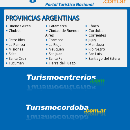
PROVINCIAS ARGENTINAS
Buenos Aires
Catamarca
Chaco
Chubut
Ciudad de Buenos
Cordoba
Aires
Corrientes
Entre Ríos
Formosa
Jujuy
La Pampa
La Rioja
Mendoza
Misiones
Neuquen
Río Negro
Salta
San Juan
San Luis
Santa Cruz
Santa Fe
Santiago del Estero
Tucuman
Tierra del Fuego