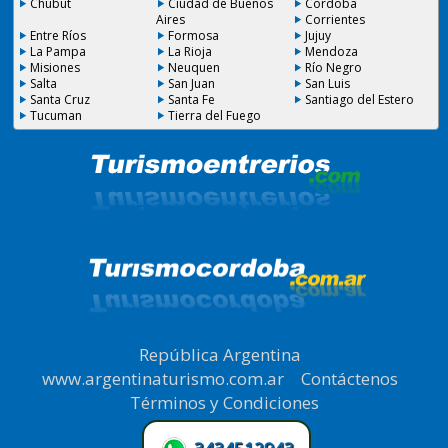
Chubut
Ciudad de Buenos
Cordoba
Aires
Corrientes
Entre Ríos
Formosa
Jujuy
La Pampa
La Rioja
Mendoza
Misiones
Neuquen
Río Negro
Salta
San Juan
San Luis
Santa Cruz
Santa Fe
Santiago del Estero
Tucuman
Tierra del Fuego
República Argentina
|
www.argentinaturismo.com.ar
|
Contáctenos
|
Términos y Condiciones
.