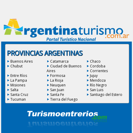
PROVINCIAS ARGENTINAS
Buenos Aires
Catamarca
Chaco
Chubut
Ciudad de Buenos
Cordoba
Aires
Corrientes
Entre Ríos
Formosa
Jujuy
La Pampa
La Rioja
Mendoza
Misiones
Neuquen
Río Negro
Salta
San Juan
San Luis
Santa Cruz
Santa Fe
Santiago del Estero
Tucuman
Tierra del Fuego