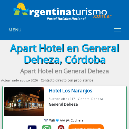
MENU
Apart Hotel en General
Deheza, Córdoba
Apart Hotel en General Deheza
Actualizado agosto 2026 -
Contacto directo con propietarios
Hotel Los Naranjos
Buenos Aires 217 - General Deheza
General Deheza
Wifi
A/A
Cochera