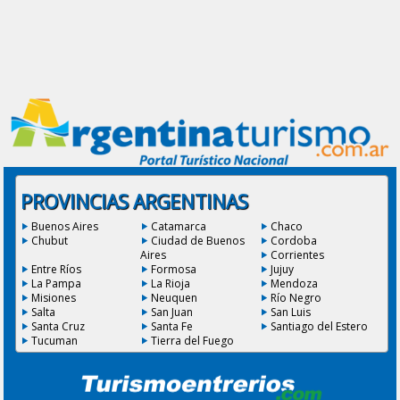
PROVINCIAS ARGENTINAS
Buenos Aires
Catamarca
Chaco
Chubut
Ciudad de Buenos
Cordoba
Aires
Corrientes
Entre Ríos
Formosa
Jujuy
La Pampa
La Rioja
Mendoza
Misiones
Neuquen
Río Negro
Salta
San Juan
San Luis
Santa Cruz
Santa Fe
Santiago del Estero
Tucuman
Tierra del Fuego