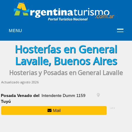
MENU
Hosterías en General
Lavalle, Buenos Aires
Hosterias y Posadas en General Lavalle
Actualizado agosto 2026
Posada Venado del
Intendente Dumm 1159
Tuyú
Mail