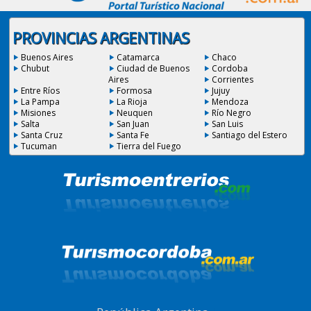
PROVINCIAS ARGENTINAS
Buenos Aires
Catamarca
Chaco
Chubut
Ciudad de Buenos
Cordoba
Aires
Corrientes
Entre Ríos
Formosa
Jujuy
La Pampa
La Rioja
Mendoza
Misiones
Neuquen
Río Negro
Salta
San Juan
San Luis
Santa Cruz
Santa Fe
Santiago del Estero
Tucuman
Tierra del Fuego