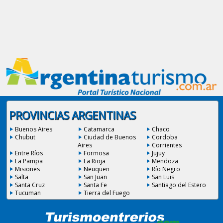
PROVINCIAS ARGENTINAS
Buenos Aires
Catamarca
Chaco
Chubut
Ciudad de Buenos
Cordoba
Aires
Corrientes
Entre Ríos
Formosa
Jujuy
La Pampa
La Rioja
Mendoza
Misiones
Neuquen
Río Negro
Salta
San Juan
San Luis
Santa Cruz
Santa Fe
Santiago del Estero
Tucuman
Tierra del Fuego