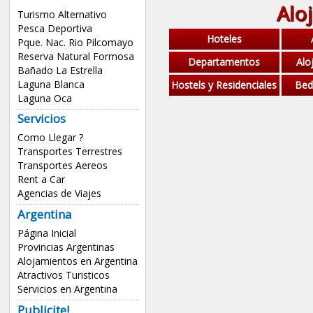
Alo
Turismo Alternativo
Pesca Deportiva
Hoteles
Pque. Nac. Rio Pilcomayo
Reserva Natural Formosa
Departamentos
Alo
Bañado La Estrella
Laguna Blanca
Hostels y Residenciales
Bed
Laguna Oca
Servicios
Como Llegar ?
Transportes Terrestres
Transportes Aereos
Rent a Car
Agencias de Viajes
Argentina
Página Inicial
Provincias Argentinas
Alojamientos en Argentina
Atractivos Turisticos
Servicios en Argentina
Publicite!