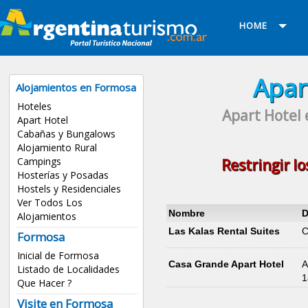
HOME
Apar
Alojamientos en Formosa
Hoteles
Apart Hotel 
Apart Hotel
Cabañas y Bungalows
Alojamiento Rural
Campings
Restringir l
Hosterías y Posadas
Hostels y Residenciales
Ver Todos Los
Nombre
D
Alojamientos
Las Kalas Rental Suites
C
Formosa
Inicial de Formosa
Casa Grande Apart Hotel
A
Listado de Localidades
1
Que Hacer ?
Visite en Formosa