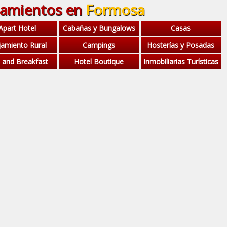
jamientos en
Formosa
Apart Hotel
Cabañas y Bungalows
Casas
jamiento Rural
Campings
Hosterías y Posadas
 and Breakfast
Hotel Boutique
Inmobiliarias Turísticas