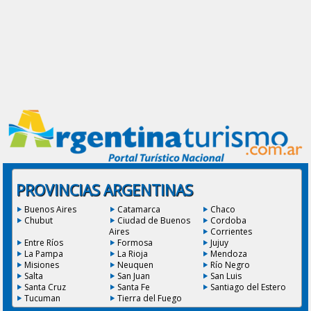
PROVINCIAS ARGENTINAS
Buenos Aires
Catamarca
Chaco
Chubut
Ciudad de Buenos
Cordoba
Aires
Corrientes
Entre Ríos
Formosa
Jujuy
La Pampa
La Rioja
Mendoza
Misiones
Neuquen
Río Negro
Salta
San Juan
San Luis
Santa Cruz
Santa Fe
Santiago del Estero
Tucuman
Tierra del Fuego