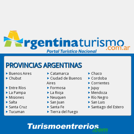
PROVINCIAS ARGENTINAS
Buenos Aires
Catamarca
Chaco
Chubut
Ciudad de Buenos
Cordoba
Aires
Corrientes
Entre Ríos
Formosa
Jujuy
La Pampa
La Rioja
Mendoza
Misiones
Neuquen
Río Negro
Salta
San Juan
San Luis
Santa Cruz
Santa Fe
Santiago del Estero
Tucuman
Tierra del Fuego