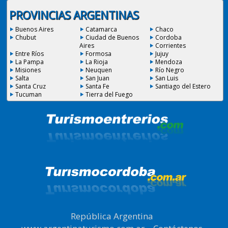
PROVINCIAS ARGENTINAS
Buenos Aires
Catamarca
Chaco
Chubut
Ciudad de Buenos
Cordoba
Aires
Corrientes
Entre Ríos
Formosa
Jujuy
La Pampa
La Rioja
Mendoza
Misiones
Neuquen
Río Negro
Salta
San Juan
San Luis
Santa Cruz
Santa Fe
Santiago del Estero
Tucuman
Tierra del Fuego
República Argentina
|