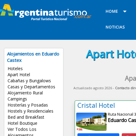
HOME
NOTICIAS
Apart Hot
Alojamientos en Eduardo
Castex
Hoteles
Apart Hotel
Apa
Cabañas y Bungalows
Casas y Departamentos
Actualizado agosto 2026 -
Contacto dir
Alojamiento Rural
Campings
Cristal Hotel
Hosterías y Posadas
Hostels y Residenciales
Ruta Nacional 
Bed and Breakfast
Eduardo Cas
Hotel Boutique
Ver Todos Los
Alojamientos