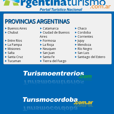
PROVINCIAS ARGENTINAS
Buenos Aires
Catamarca
Chaco
Chubut
Ciudad de Buenos
Cordoba
Aires
Corrientes
Entre Ríos
Formosa
Jujuy
La Pampa
La Rioja
Mendoza
Misiones
Neuquen
Río Negro
Salta
San Juan
San Luis
Santa Cruz
Santa Fe
Santiago del Estero
Tucuman
Tierra del Fuego