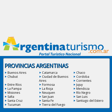
PROVINCIAS ARGENTINAS
Buenos Aires
Catamarca
Chaco
Chubut
Ciudad de Buenos
Cordoba
Aires
Corrientes
Entre Ríos
Formosa
Jujuy
La Pampa
La Rioja
Mendoza
Misiones
Neuquen
Río Negro
Salta
San Juan
San Luis
Santa Cruz
Santa Fe
Santiago del Estero
Tucuman
Tierra del Fuego