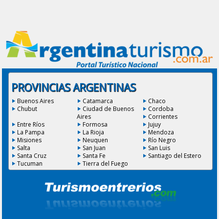
PROVINCIAS ARGENTINAS
Buenos Aires
Catamarca
Chaco
Chubut
Ciudad de Buenos
Cordoba
Aires
Corrientes
Entre Ríos
Formosa
Jujuy
La Pampa
La Rioja
Mendoza
Misiones
Neuquen
Río Negro
Salta
San Juan
San Luis
Santa Cruz
Santa Fe
Santiago del Estero
Tucuman
Tierra del Fuego