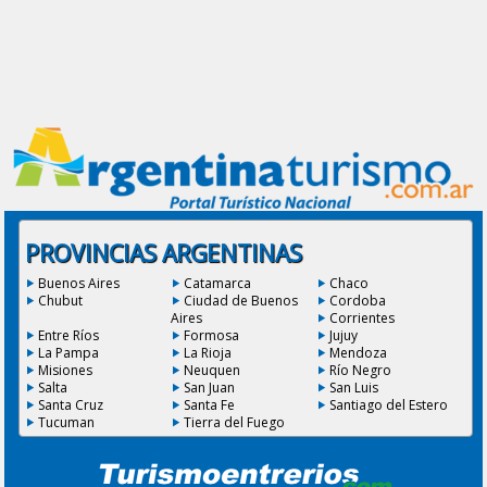
PROVINCIAS ARGENTINAS
Buenos Aires
Catamarca
Chaco
Chubut
Ciudad de Buenos
Cordoba
Aires
Corrientes
Entre Ríos
Formosa
Jujuy
La Pampa
La Rioja
Mendoza
Misiones
Neuquen
Río Negro
Salta
San Juan
San Luis
Santa Cruz
Santa Fe
Santiago del Estero
Tucuman
Tierra del Fuego