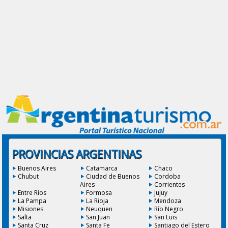
PROVINCIAS ARGENTINAS
Buenos Aires
Catamarca
Chaco
Chubut
Ciudad de Buenos
Cordoba
Aires
Corrientes
Entre Ríos
Formosa
Jujuy
La Pampa
La Rioja
Mendoza
Misiones
Neuquen
Río Negro
Salta
San Juan
San Luis
Santa Cruz
Santa Fe
Santiago del Estero