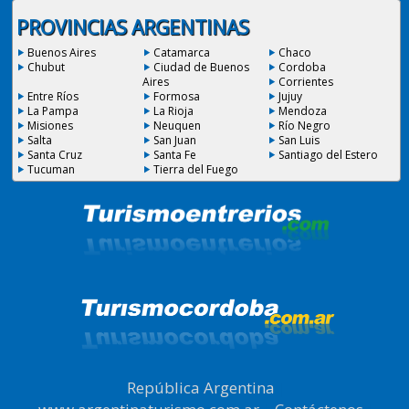
PROVINCIAS ARGENTINAS
Buenos Aires
Catamarca
Chaco
Chubut
Ciudad de Buenos
Cordoba
Aires
Corrientes
Entre Ríos
Formosa
Jujuy
La Pampa
La Rioja
Mendoza
Misiones
Neuquen
Río Negro
Salta
San Juan
San Luis
Santa Cruz
Santa Fe
Santiago del Estero
Tucuman
Tierra del Fuego
República Argentina
|