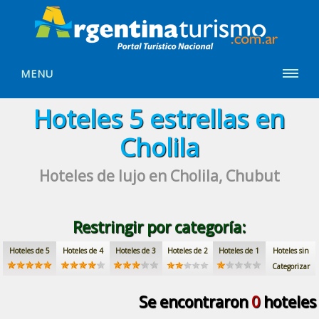
MENU
Hoteles
5 estrellas
en
Cholila
Hoteles de lujo
en Cholila, Chubut
Restringir por categoría:
Hoteles de 5
Hoteles de 4
Hoteles de 3
Hoteles de 2
Hoteles de 1
Hoteles sin
Categorizar
Se encontraron
0
hoteles