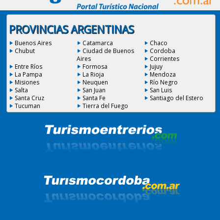
PROVINCIAS ARGENTINAS
Buenos Aires
Catamarca
Chaco
Chubut
Ciudad de Buenos
Cordoba
Aires
Corrientes
Entre Ríos
Formosa
Jujuy
La Pampa
La Rioja
Mendoza
Misiones
Neuquen
Río Negro
Salta
San Juan
San Luis
Santa Cruz
Santa Fe
Santiago del Estero
Tucuman
Tierra del Fuego