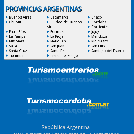
PROVINCIAS ARGENTINAS
Buenos Aires
Catamarca
Chaco
Chubut
Ciudad de Buenos
Cordoba
Aires
Corrientes
Entre Ríos
Formosa
Jujuy
La Pampa
La Rioja
Mendoza
Misiones
Neuquen
Río Negro
Salta
San Juan
San Luis
Santa Cruz
Santa Fe
Santiago del Estero
Tucuman
Tierra del Fuego
República Argentina
|