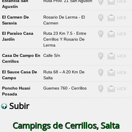
Estancia San
Ruta Prov. 21 San Agustín
Agustín
El Carmen De
Rosario De Lerma - El
Saravia
Carmen
El Paraíso Casa
Ruta 23 Km 7.5 - Entre
Jardín
Cerrillos Y Rosario De
Lerma
Casa De Campo En
Calle S/n
Cerrillos
El Sauce Casa De
Ruta 68 – A 20 Km De
Campo
Salta
Poncho Huasi
Guemes 760 - Cerrillos
Posada
Subir
Campings de Cerrillos, Salta