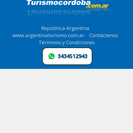
República Argentina
|
www.argentinaturismo.com.ar
|
Contáctenos
|
Términos y Condiciones
.
3434512943