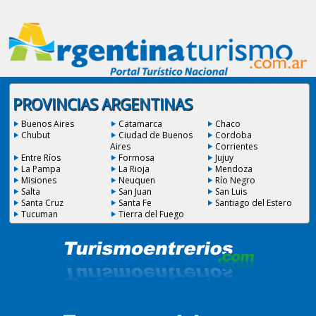
PROVINCIAS ARGENTINAS
Buenos Aires
Catamarca
Chaco
Chubut
Ciudad de Buenos
Cordoba
Aires
Corrientes
Entre Ríos
Formosa
Jujuy
La Pampa
La Rioja
Mendoza
Misiones
Neuquen
Río Negro
Salta
San Juan
San Luis
Santa Cruz
Santa Fe
Santiago del Estero
Tucuman
Tierra del Fuego