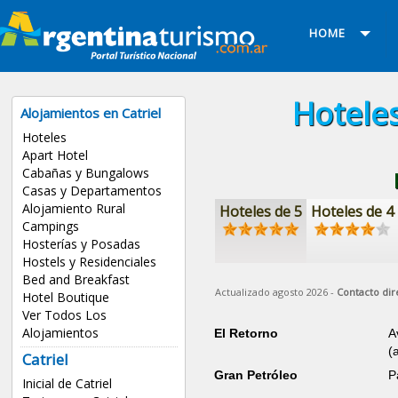
HOME
Hoteles
Alojamientos en Catriel
Hoteles
Apart Hotel
Cabañas y Bungalows
Casas y Departamentos
Alojamiento Rural
Hoteles de 5
Hoteles de 4
Campings
Hosterías y Posadas
Hostels y Residenciales
Bed and Breakfast
Actualizado agosto 2026 -
Contacto dir
Hotel Boutique
Ver Todos Los
Alojamientos
El Retorno
A
(
Catriel
Gran Petróleo
P
Inicial de Catriel