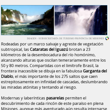
IMAGEN - SUBSECRETARÍA DE TURISMO PROVINCIA DE MISIONES
Rodeadas por un marco salvaje y agreste de vegetación
subtropical, las
Cataratas del Iguazú
brotan a 23
kilómetros de la desembocadura del río homónimo,
alcanzando alturas que oscilan temerariamente entre los
50 y 80 metros. Compartidas con el limítrofe Brasil, la
frontera inaccesible se dibuja en la fabulosa
Garganta del
Diablo
, el más importante de los 275 saltos que caen
estrepitosamente en infinidad de cascadas, deslumbrando
las miradas atónitas y tentando al riesgo.
Modernas y laberínticas
pasarelas
permiten el
descubrimiento de cada rincón de este paraíso en plena
Misiones, aunque más aventurado aún resulta internarse