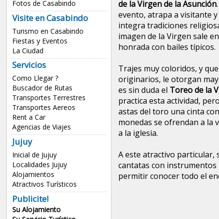
Fotos de Casabindo
de la Virgen de la Asunción
evento, atrapa a visitante 
Visite en Casabindo
integra tradiciones religio
Turismo en Casabindo
imagen de la Virgen sale en 
Fiestas y Eventos
honrada con bailes típicos.
La Ciudad
Servicios
Trajes muy coloridos, y que
Como Llegar ?
originarios, le otorgan may
Buscador de Rutas
es sin duda el
Toreo de la 
Transportes Terrestres
practica esta actividad, pero
Transportes Aereos
astas del toro una cinta co
Rent a Car
monedas se ofrendan a la vi
Agencias de Viajes
a la iglesia.
Jujuy
A este atractivo particular,
Inicial de Jujuy
cantatas con instrumentos 
Localidades Jujuy
Alojamientos
permitir conocer todo el enc
Atractivos Turísticos
Publicite!
Su Alojamiento