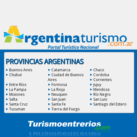
PROVINCIAS ARGENTINAS
Buenos Aires
Catamarca
Chaco
Chubut
Ciudad de Buenos
Cordoba
Aires
Corrientes
Entre Ríos
Formosa
Jujuy
La Pampa
La Rioja
Mendoza
Misiones
Neuquen
Río Negro
Salta
San Juan
San Luis
Santa Cruz
Santa Fe
Santiago del Estero
Tucuman
Tierra del Fuego