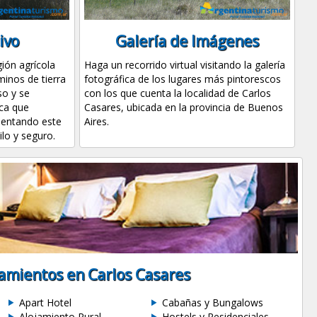
ivo
Galería de Imágenes
gión agrícola
Haga un recorrido virtual visitando la galería
inos de tierra
fotográfica de los lugares más pintorescos
so y se
con los que cuenta la localidad de Carlos
ica que
Casares, ubicada en la provincia de Buenos
sentando este
Aires.
lo y seguro.
jamientos en Carlos Casares
Apart Hotel
Cabañas y Bungalows
Alojamiento Rural
Hostels y Residenciales