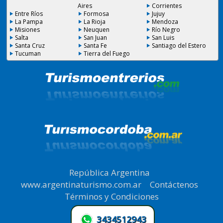
Aires
Corrientes
Entre Ríos
Formosa
Jujuy
La Pampa
La Rioja
Mendoza
Misiones
Neuquen
Río Negro
Salta
San Juan
San Luis
Santa Cruz
Santa Fe
Santiago del Estero
Tucuman
Tierra del Fuego
República Argentina
|
www.argentinaturismo.com.ar
|
Contáctenos
|
Términos y Condiciones
.
3434512943