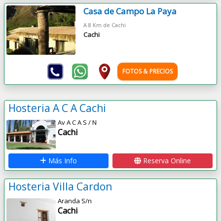
Casa de Campo La Paya
A 8 Km de Cachi
Cachi
FOTOS & PRECIOS
Hosteria A C A Cachi
Av A C A S / N
Cachi
Más Info
Reserva Online
Hosteria Villa Cardon
Aranda S/n
Cachi