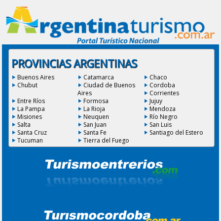
PROVINCIAS ARGENTINAS
Buenos Aires
Catamarca
Chaco
Chubut
Ciudad de Buenos
Cordoba
Aires
Corrientes
Entre Ríos
Formosa
Jujuy
La Pampa
La Rioja
Mendoza
Misiones
Neuquen
Río Negro
Salta
San Juan
San Luis
Santa Cruz
Santa Fe
Santiago del Estero
Tucuman
Tierra del Fuego