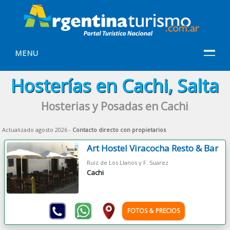
MENU
Hosterías en Cachi, Salta
Hosterias y Posadas en Cachi
Actualizado agosto 2026 -
Contacto directo con propietarios
Art Hostel Viracocha Resto & Bar
Ruiz de Los Llanos y F. Suarez
Cachi
FOTOS & PRECIOS