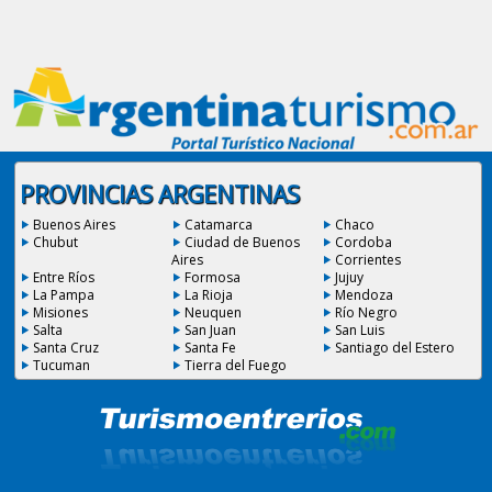
PROVINCIAS ARGENTINAS
Buenos Aires
Catamarca
Chaco
Chubut
Ciudad de Buenos
Cordoba
Aires
Corrientes
Entre Ríos
Formosa
Jujuy
La Pampa
La Rioja
Mendoza
Misiones
Neuquen
Río Negro
Salta
San Juan
San Luis
Santa Cruz
Santa Fe
Santiago del Estero
Tucuman
Tierra del Fuego