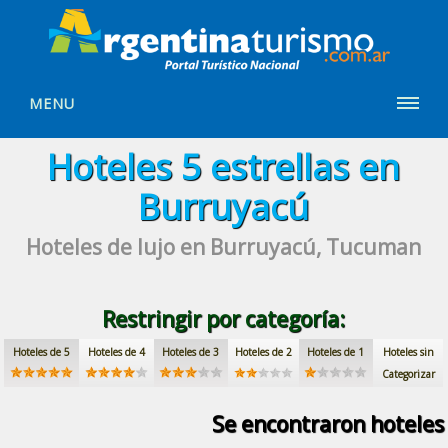
MENU
Hoteles
5 estrellas
en
Burruyacú
Hoteles de lujo
en Burruyacú, Tucuman
Restringir por categoría:
Hoteles de 5
Hoteles de 4
Hoteles de 3
Hoteles de 2
Hoteles de 1
Hoteles sin
Categorizar
Se encontraron
hoteles