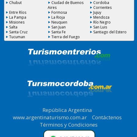
Chubut
Ciudad de Buenos
Cordoba
Aires
Corrientes
Entre Ríos
Formosa
Jujuy
La Pampa
La Rioja
Mendoza
Misiones
Neuquen
Río Negro
Salta
San Juan
San Luis
Santa Cruz
Santa Fe
Santiago del Estero
Tucuman
Tierra del Fuego
República Argentina
|
www.argentinaturismo.com.ar
|
Contáctenos
|
Términos y Condiciones
.