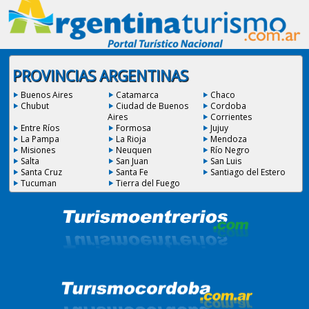
PROVINCIAS ARGENTINAS
Buenos Aires
Catamarca
Chaco
Chubut
Ciudad de Buenos
Cordoba
Aires
Corrientes
Entre Ríos
Formosa
Jujuy
La Pampa
La Rioja
Mendoza
Misiones
Neuquen
Río Negro
Salta
San Juan
San Luis
Santa Cruz
Santa Fe
Santiago del Estero
Tucuman
Tierra del Fuego