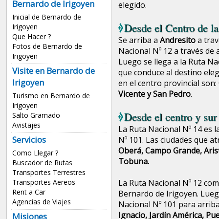
Bernardo de Irigoyen
elegido.
Inicial de Bernardo de
Desde el Centro de la
Irigoyen
Que Hacer ?
Se arriba a
Andresito
a trav
Fotos de Bernardo de
Nacional Nº 12 a través de a
Irigoyen
Luego se llega a la Ruta Nac
Visite en Bernardo de
que conduce al destino eleg
Irigoyen
en el centro provincial son:
Vicente y San Pedro
.
Turismo en Bernardo de
Irigoyen
Desde el centro y sur
Salto Gramado
Avistajes
La Ruta Nacional Nº 14 es l
Servicios
Nº 101. Las ciudades que at
Oberá, Campo Grande, Arist
Como Llegar ?
Tobuna.
Buscador de Rutas
Transportes Terrestres
La Ruta Nacional Nº 12 comu
Transportes Aereos
Rent a Car
Bernardo de Irigoyen. Luego
Agencias de Viajes
Nacional Nº 101 para arriba
Ignacio, Jardín América, Pu
Misiones