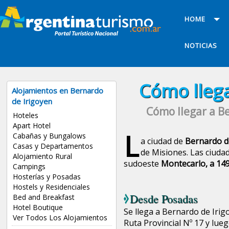
HOME
NOTICIAS
Cómo llega
Alojamientos en Bernardo
de Irigoyen
Cómo llegar a B
Hoteles
Apart Hotel
L
Cabañas y Bungalows
a ciudad de
Bernardo d
Casas y Departamentos
de Misiones. Las ciuda
Alojamiento Rural
sudoeste
Montecarlo, a 14
Campings
Hosterías y Posadas
Hostels y Residenciales
Desde
Posadas
Bed and Breakfast
Hotel Boutique
Se llega a Bernardo de Irig
Ver Todos Los Alojamientos
Ruta Provincial Nº 17 y lue