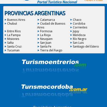
PROVINCIAS ARGENTINAS
Buenos Aires
Catamarca
Chaco
Chubut
Ciudad de Buenos
Cordoba
Aires
Corrientes
Entre Ríos
Formosa
Jujuy
La Pampa
La Rioja
Mendoza
Misiones
Neuquen
Río Negro
Salta
San Juan
San Luis
Santa Cruz
Santa Fe
Santiago del Estero
Tucuman
Tierra del Fuego